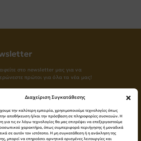
wsletter
αφείτε στο newsletter μας για να
ερώνεστε πρώτοι για όλα τα νέα μας!
Εγγραφή
Διαχείριση Συγκατάθεσης
έχουμε την καλύτερη εμπειρία, χρησιμοποιούμε τεχνολογίες όπως
Press Kit
α την αποθήκευση ή/και την πρόσβαση σε πληροφορίες συσκευών. Η
 για τις εν λόγω τεχνολογίες θα μας επιτρέψει να επεξεργαστούμε
ροσωπικού χαρακτήρα, όπως συμπεριφορά περιήγησης ή μοναδικά
ικά σε αυτόν τον ιστότοπο. Η μη συγκατάθεση ή η ανάκληση της
ης, μπορεί να επηρεάσει αρνητικά ορισμένες λειτουργίες και