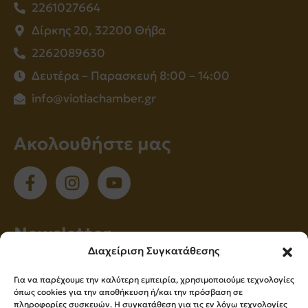
2261027664
Δίρκης 20, 32200 Θήβα
2262089630
Δευτέρα – Παρασκευή 8:00 – 14:00
info@viotiachamber.gr
Ακολουθήστε μας
Νewsletter
Διαχείριση Συγκατάθεσης
Εγγραφείτε στο newsletter μας για να
Για να παρέχουμε την καλύτερη εμπειρία, χρησιμοποιούμε τεχνολογίες
ενημερώνεστε πρώτοι για όλα τα νέα μας!
όπως cookies για την αποθήκευση ή/και την πρόσβαση σε
πληροφορίες συσκευών. Η συγκατάθεση για τις εν λόγω τεχνολογίες