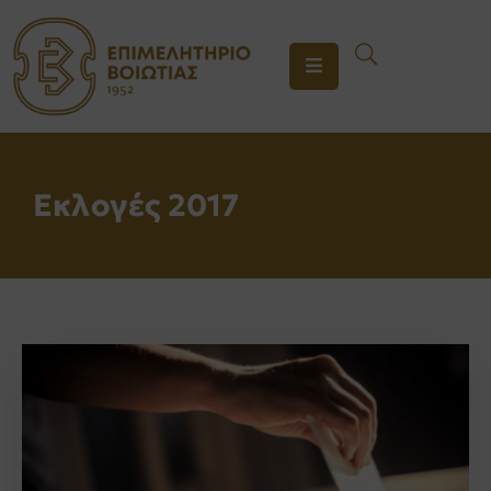
ΤΟ
ΕΠΙΜΕΛΗΤΗΡΙΟ
ΥΠΗΡΕΣΙΕΣ
Εκλογές 2017
ΕΝΗΜΕΡΩΣΗ
ΕΠΙΚΟΙΝΩΝΙΑ