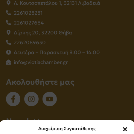
Λ. Κουτσοπετάλου 1, 32131 Λιβαδειά
2261028281
2261027664
Δίρκης 20, 32200 Θήβα
2262089630
Δευτέρα – Παρασκευή 8:00 – 14:00
info@viotiachamber.gr
Ακολουθήστε μας
Νewsletter
Διαχείριση Συγκατάθεσης