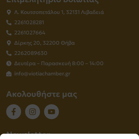
Λ. Κουτσοπετάλου 1, 32131 Λιβαδειά
2261028281
2261027664
Δίρκης 20, 32200 Θήβα
2262089630
Δευτέρα – Παρασκευή 8:00 – 14:00
info@viotiachamber.gr
Ακολουθήστε μας
Νewsletter