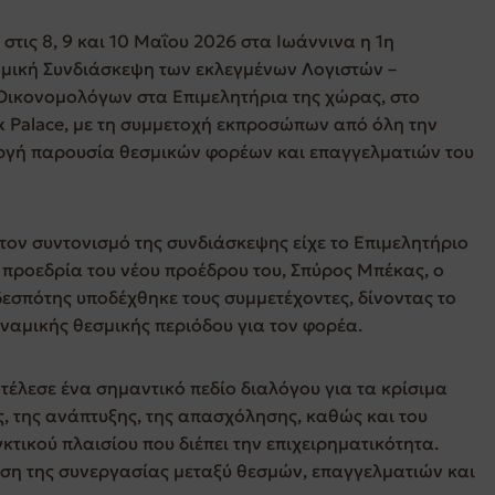
τις 8, 9 και 10 Μαΐου 2026 στα Ιωάννινα η 1η
μική Συνδιάσκεψη των εκλεγμένων Λογιστών –
Οικονομολόγων στα Επιμελητήρια της χώρας, στο
Ix Palace, με τη συμμετοχή εκπροσώπων από όλη την
εργή παρουσία θεσμικών φορέων και επαγγελματιών του
τον συντονισμό της συνδιάσκεψης είχε το Επιμελητήριο
 προεδρία του νέου προέδρου του,
Σπύρος Μπέκας
, ο
δεσπότης υποδέχθηκε τους συμμετέχοντες, δίνοντας το
υναμικής θεσμικής περιόδου για τον φορέα.
έλεσε ένα σημαντικό πεδίο διαλόγου για τα κρίσιμα
ς, της ανάπτυξης, της απασχόλησης, καθώς και του
τικού πλαισίου που διέπει την επιχειρηματικότητα.
υση της συνεργασίας μεταξύ θεσμών, επαγγελματιών και