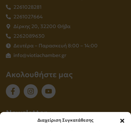
2261028281
2261027664
Δίρκης 20, 32200 Θήβα
2262089630
Δευτέρα – Παρασκευή 8:00 – 14:00
info@viotiachamber.gr
Ακολουθήστε μας
Νewsletter
Διαχείριση Συγκατάθεσης
Εγγραφείτε στο newsletter μας για να