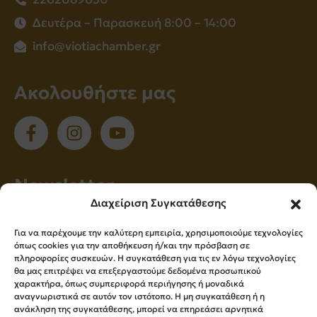
Δευτέρα – Παρασκευή 8:00 – 14:00
info@viotiachamber.gr
Ακολουθήστε μας
Νewsletter
Διαχείριση Συγκατάθεσης
Εγγραφείτε στο newsletter μας για να
Για να παρέχουμε την καλύτερη εμπειρία, χρησιμοποιούμε τεχνολογίες
ενημερώνεστε πρώτοι για όλα τα νέα μας!
όπως cookies για την αποθήκευση ή/και την πρόσβαση σε
πληροφορίες συσκευών. Η συγκατάθεση για τις εν λόγω τεχνολογίες
θα μας επιτρέψει να επεξεργαστούμε δεδομένα προσωπικού
χαρακτήρα, όπως συμπεριφορά περιήγησης ή μοναδικά
Εγγραφή
αναγνωριστικά σε αυτόν τον ιστότοπο. Η μη συγκατάθεση ή η
ανάκληση της συγκατάθεσης, μπορεί να επηρεάσει αρνητικά