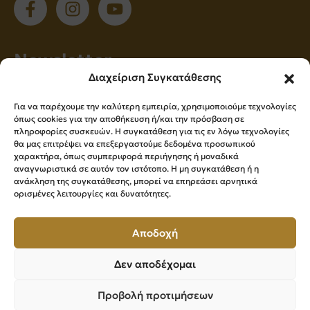
Νewsletter
Διαχείριση Συγκατάθεσης
Εγγραφείτε στο newsletter μας για να
Για να παρέχουμε την καλύτερη εμπειρία, χρησιμοποιούμε τεχνολογίες
ενημερώνεστε πρώτοι για όλα τα νέα μας!
όπως cookies για την αποθήκευση ή/και την πρόσβαση σε
πληροφορίες συσκευών. Η συγκατάθεση για τις εν λόγω τεχνολογίες
θα μας επιτρέψει να επεξεργαστούμε δεδομένα προσωπικού
χαρακτήρα, όπως συμπεριφορά περιήγησης ή μοναδικά
Εγγραφή
αναγνωριστικά σε αυτόν τον ιστότοπο. Η μη συγκατάθεση ή η
ανάκληση της συγκατάθεσης, μπορεί να επηρεάσει αρνητικά
ορισμένες λειτουργίες και δυνατότητες.
Press Kit
Αποδοχή
Δεν αποδέχομαι
Επιμελητήριο Βοιωτίας ©
2026
All Rights Reserved
Προβολή προτιμήσεων
Powered by
Knowledge A.E.