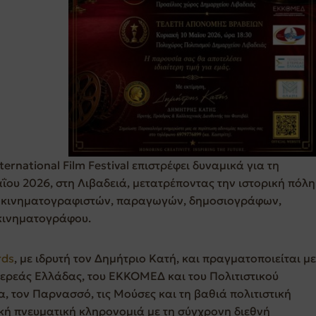
ternational Film Festival επιστρέφει δυναμικά για τη
αΐου 2026, στη Λιβαδειά, μετατρέποντας την ιστορική πόλη
ης κινηματογραφιστών, παραγωγών, δημοσιογράφων,
κινηματογράφου.
rds
, με ιδρυτή τον Δημήτριο Κατή, και πραγματοποιείται με
τερεάς Ελλάδας, του ΕΚΚΟΜΕΔ και του Πολιτιστικού
 τον Παρνασσό, τις Μούσες και τη βαθιά πολιτιστική
ική πνευματική κληρονομιά με τη σύγχρονη διεθνή