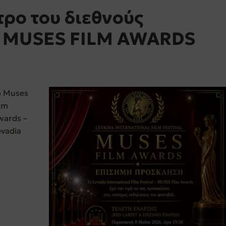
τρο του διεθνούς
α MUSES FILM AWARDS
ο Muses
lm
wards –
evadia