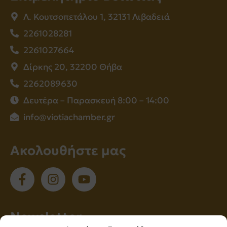
Λ. Κουτσοπετάλου 1, 32131 Λιβαδειά
2261028281
2261027664
Δίρκης 20, 32200 Θήβα
2262089630
Δευτέρα – Παρασκευή 8:00 – 14:00
info@viotiachamber.gr
Ακολουθήστε μας
Νewsletter