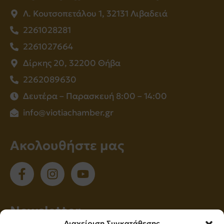
Λ. Κουτσοπετάλου 1, 32131 Λιβαδειά
2261028281
2261027664
Δίρκης 20, 32200 Θήβα
2262089630
Δευτέρα – Παρασκευή 8:00 – 14:00
info@viotiachamber.gr
Ακολουθήστε μας
Νewsletter
Διαχείριση Συγκατάθεσης