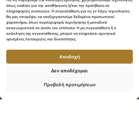
όπως cookies για την αποθήκευση ή/και την πρόσβαση σε
Επιμελητήριο Βοιωτίας
πληροφορίες συσκευών. Η συγκατάθεση για τις εν λόγω τεχνολογίες
θα μας επιτρέψει να επεξεργαστούμε δεδομένα προσωπικού
Λ. Κουτσοπετάλου 1, 32131 Λιβαδειά
χαρακτήρα, όπως συμπεριφορά περιήγησης ή μοναδικά
αναγνωριστικά σε αυτόν τον ιστότοπο. Η μη συγκατάθεση ή η
2261028281
ανάκληση της συγκατάθεσης, μπορεί να επηρεάσει αρνητικά
ορισμένες λειτουργίες και δυνατότητες.
2261027664
Δίρκης 20, 32200 Θήβα
Αποδοχή
2262089630
Δεν αποδέχομαι
Δευτέρα – Παρασκευή 8:00 – 14:00
info@viotiachamber.gr
Προβολή προτιμήσεων
Ακολουθήστε μας