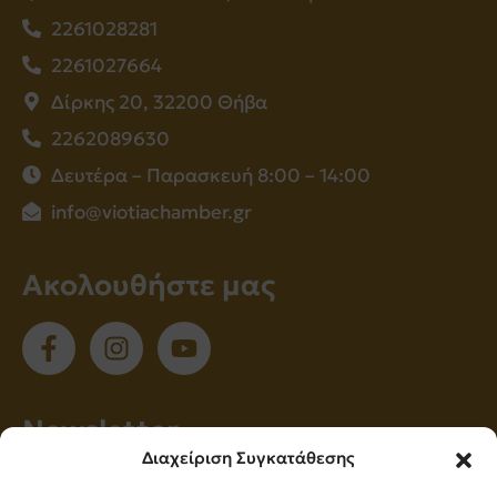
2261028281
2261027664
Δίρκης 20, 32200 Θήβα
2262089630
Δευτέρα – Παρασκευή 8:00 – 14:00
info@viotiachamber.gr
Ακολουθήστε μας
Νewsletter
Διαχείριση Συγκατάθεσης
Εγγραφείτε στο newsletter μας για να