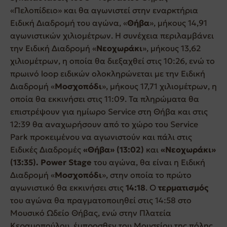
«Πελοπίδειο» και θα αγωνιστεί στην εναρκτήρια
Ειδική Διαδρομή του αγώνα, «
Θήβα
», μήκους 14,91
αγωνιστικών χιλιομέτρων. Η συνέχεια περιλαμβάνει
την Ειδική Διαδρομή «
Νεοχωράκι
», μήκους 13,62
χιλιομέτρων, η οποία θα διεξαχθεί στις 10:26, ενώ το
πρωινό loop ειδικών ολοκληρώνεται με την Ειδική
Διαδρομή «
Μοσχοπόδι
», μήκους 17,71 χιλιομέτρων, η
οποία θα εκκινήσει στις 11:09. Τα πληρώματα θα
επιστρέψουν για ημίωρο Service στη Θήβα και στις
12:39 θα αναχωρήσουν από το χώρο του Service
Park προκειμένου να αγωνιστούν και πάλι στις
Ειδικές Διαδρομές
«Θήβα» (13:02)
και
«Νεοχωράκι»
(13:35).
Power
Stage
του αγώνα, θα είναι η Ειδική
Διαδρομή «
Μοσχοπόδι
», στην οποία το πρώτο
αγωνιστικό θα εκκινήσει στις
14:18
. Ο
τερματισμός
του αγώνα θα πραγματοποιηθεί στις 14:58 στο
Μουσικό Ωδείο Θήβας, ενώ στην Πλατεία
Κεραμοπούλου, έμπροσθεν του Μουσείου της πόλης,