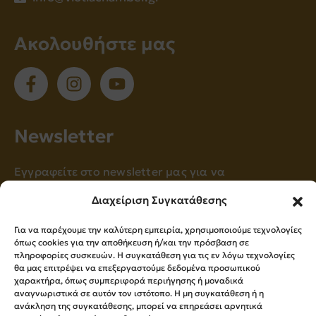
Ακολουθήστε μας
Νewsletter
Εγγραφείτε στο newsletter μας για να
ενημερώνεστε πρώτοι για όλα τα νέα μας!
Διαχείριση Συγκατάθεσης
Για να παρέχουμε την καλύτερη εμπειρία, χρησιμοποιούμε τεχνολογίες
όπως cookies για την αποθήκευση ή/και την πρόσβαση σε
Εγγραφή
πληροφορίες συσκευών. Η συγκατάθεση για τις εν λόγω τεχνολογίες
θα μας επιτρέψει να επεξεργαστούμε δεδομένα προσωπικού
χαρακτήρα, όπως συμπεριφορά περιήγησης ή μοναδικά
Press Kit
αναγνωριστικά σε αυτόν τον ιστότοπο. Η μη συγκατάθεση ή η
ανάκληση της συγκατάθεσης, μπορεί να επηρεάσει αρνητικά