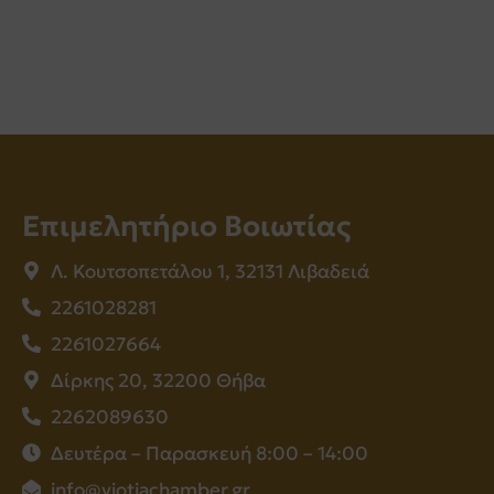
Επιμελητήριο Βοιωτίας
Λ. Κουτσοπετάλου 1, 32131 Λιβαδειά
2261028281
2261027664
Δίρκης 20, 32200 Θήβα
2262089630
Δευτέρα – Παρασκευή 8:00 – 14:00
info@viotiachamber.gr