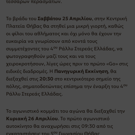
τεσσάρων περασμάτων.
Το βράδυ του
Σαββάτου 25 Απριλίου
, στην Κεντρική
Πλατεία Θήβας θα στηθεί μια μικρή γιορτή, καθώς
οι φίλοι του αθλήματος και όχι μόνο θα έχουν την
ευκαιρία να γνωρίσουν από κοντά τους
ου
συμμετέχοντες του 4
Ράλλυ Στερεάς Ελλάδας, να
φωτογραφηθούν μαζί τους και να τους
χειροκροτήσουν, λίγες ώρες πριν το πρώτο «Go» στις
ειδικές διαδρομές. Η
Πανηγυρική Εκκίνηση
, θα
διεξαχθεί στις
20:30
στο κεντρικότερο σημείο της
ου
πόλης, σηματοδοτώντας επίσημα την έναρξη του 4
Ράλλυ Στερεάς Ελλάδας.
Το αγωνιστικό κομμάτι του αγώνα θα διεξαχθεί την
Κυριακή 26 Απριλίου
. Το πρώτο αγωνιστικό
αυτοκίνητο θα αναχωρήσει στις 09:30 από τις
ου
εγκαταστάσεις του 5
Γυμνασίου Θήβας