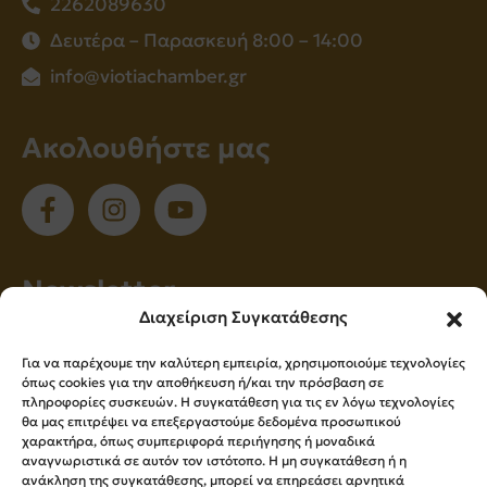
2262089630
Δευτέρα – Παρασκευή 8:00 – 14:00
info@viotiachamber.gr
Ακολουθήστε μας
Νewsletter
Διαχείριση Συγκατάθεσης
Εγγραφείτε στο newsletter μας για να
Για να παρέχουμε την καλύτερη εμπειρία, χρησιμοποιούμε τεχνολογίες
ενημερώνεστε πρώτοι για όλα τα νέα μας!
όπως cookies για την αποθήκευση ή/και την πρόσβαση σε
πληροφορίες συσκευών. Η συγκατάθεση για τις εν λόγω τεχνολογίες
θα μας επιτρέψει να επεξεργαστούμε δεδομένα προσωπικού
χαρακτήρα, όπως συμπεριφορά περιήγησης ή μοναδικά
Εγγραφή
αναγνωριστικά σε αυτόν τον ιστότοπο. Η μη συγκατάθεση ή η
ανάκληση της συγκατάθεσης, μπορεί να επηρεάσει αρνητικά