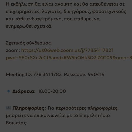
Η εκδήλωση θα είναι ανοικτή και θα απευθύνεται σε
επιχειρηματίες, λογιστές, δικηγόρους, φοροτεχνικούς
και κάθε ενδιαφερόμενο, που επιθυμεί να
ενημερωθεί σχετικά.
Σχετικός σύνδεσμος
zoom:
https://us06web.zoom.us/j/7783411782?
pwd=SE0rSXc2cCt5amdzRW5hOHk3Q2lZQT09&omn=83
Meeting ID: 778 341 1782 Passcode: 940419
Διάρκεια
: 18.00-20.00
Πληροφορίες :
Για περισσότερες πληροφορίες,
μπορείτε να επικοινωνείτε με το Επιμελητήριο
Βοιωτίας: