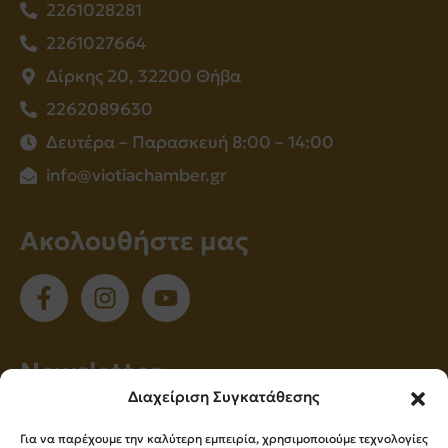
2261028281
2261027664
Δίρκης 20, 32200 Θήβα
2262089630
Δευτέρα – Παρασκευή 8:00 – 14:00
info@viotiachamber.gr
Ακολουθήστε μας
Νewsletter
Διαχείριση Συγκατάθεσης
Εγγραφείτε στο newsletter μας για να
Για να παρέχουμε την καλύτερη εμπειρία, χρησιμοποιούμε τεχνολογίες
ενημερώνεστε πρώτοι για όλα τα νέα μας!