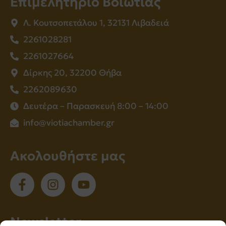
Επιμελητήριο Βοιωτίας
Λ. Κουτσοπετάλου 1, 32131 Λιβαδειά
2261028281
2261027664
Δίρκης 20, 32200 Θήβα
2262089630
Δευτέρα – Παρασκευή 8:00 – 14:00
info@viotiachamber.gr
Ακολουθήστε μας
Νewsletter