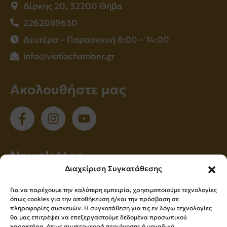
Δίρκης 20, 32200 Θήβα
2262089630
Δευτέρα – Παρασκευή 8:00 – 14:00
info@viotiachamber.gr
Ακολουθήστε μας
Νewsletter
Διαχείριση Συγκατάθεσης
Εγγραφείτε στο newsletter μας για να
Για να παρέχουμε την καλύτερη εμπειρία, χρησιμοποιούμε τεχνολογίες
ενημερώνεστε πρώτοι για όλα τα νέα μας!
όπως cookies για την αποθήκευση ή/και την πρόσβαση σε
πληροφορίες συσκευών. Η συγκατάθεση για τις εν λόγω τεχνολογίες
θα μας επιτρέψει να επεξεργαστούμε δεδομένα προσωπικού
χαρακτήρα, όπως συμπεριφορά περιήγησης ή μοναδικά