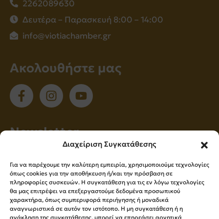
2262089630
Δευτέρα – Παρασκευή 8:00 – 14:00
info@viotiachamber.gr
Ακολουθήστε μας
Νewsletter
Διαχείριση Συγκατάθεσης
Εγγραφείτε στο newsletter μας για να
Για να παρέχουμε την καλύτερη εμπειρία, χρησιμοποιούμε τεχνολογίες
ενημερώνεστε πρώτοι για όλα τα νέα μας!
όπως cookies για την αποθήκευση ή/και την πρόσβαση σε
πληροφορίες συσκευών. Η συγκατάθεση για τις εν λόγω τεχνολογίες
θα μας επιτρέψει να επεξεργαστούμε δεδομένα προσωπικού
χαρακτήρα, όπως συμπεριφορά περιήγησης ή μοναδικά
Εγγραφή
αναγνωριστικά σε αυτόν τον ιστότοπο. Η μη συγκατάθεση ή η
ανάκληση της συγκατάθεσης, μπορεί να επηρεάσει αρνητικά