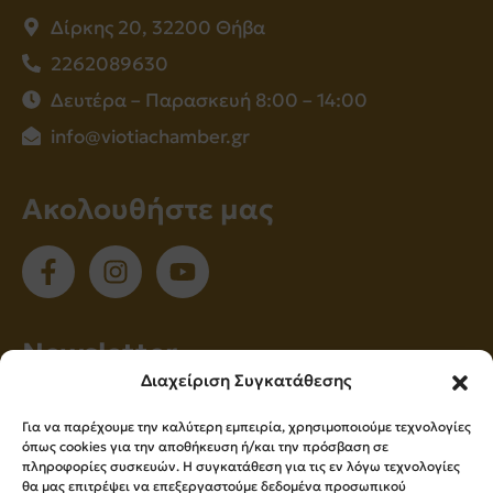
Δίρκης 20, 32200 Θήβα
2262089630
Δευτέρα – Παρασκευή 8:00 – 14:00
info@viotiachamber.gr
Ακολουθήστε μας
Νewsletter
Διαχείριση Συγκατάθεσης
Εγγραφείτε στο newsletter μας για να
Για να παρέχουμε την καλύτερη εμπειρία, χρησιμοποιούμε τεχνολογίες
ενημερώνεστε πρώτοι για όλα τα νέα μας!
όπως cookies για την αποθήκευση ή/και την πρόσβαση σε
πληροφορίες συσκευών. Η συγκατάθεση για τις εν λόγω τεχνολογίες
θα μας επιτρέψει να επεξεργαστούμε δεδομένα προσωπικού