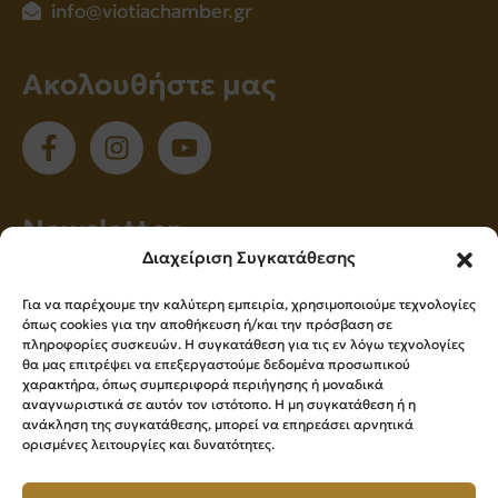
info@viotiachamber.gr
Ακολουθήστε μας
Νewsletter
Διαχείριση Συγκατάθεσης
Εγγραφείτε στο newsletter μας για να
Για να παρέχουμε την καλύτερη εμπειρία, χρησιμοποιούμε τεχνολογίες
ενημερώνεστε πρώτοι για όλα τα νέα μας!
όπως cookies για την αποθήκευση ή/και την πρόσβαση σε
πληροφορίες συσκευών. Η συγκατάθεση για τις εν λόγω τεχνολογίες
θα μας επιτρέψει να επεξεργαστούμε δεδομένα προσωπικού
χαρακτήρα, όπως συμπεριφορά περιήγησης ή μοναδικά
Εγγραφή
αναγνωριστικά σε αυτόν τον ιστότοπο. Η μη συγκατάθεση ή η
ανάκληση της συγκατάθεσης, μπορεί να επηρεάσει αρνητικά
ορισμένες λειτουργίες και δυνατότητες.
Press Kit