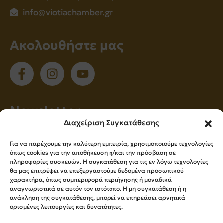
info@viotiachamber.gr
Ακολουθήστε μας
Νewsletter
Διαχείριση Συγκατάθεσης
Εγγραφείτε στο newsletter μας για να
Για να παρέχουμε την καλύτερη εμπειρία, χρησιμοποιούμε τεχνολογίες
ενημερώνεστε πρώτοι για όλα τα νέα μας!
όπως cookies για την αποθήκευση ή/και την πρόσβαση σε
πληροφορίες συσκευών. Η συγκατάθεση για τις εν λόγω τεχνολογίες
θα μας επιτρέψει να επεξεργαστούμε δεδομένα προσωπικού
χαρακτήρα, όπως συμπεριφορά περιήγησης ή μοναδικά
Εγγραφή
αναγνωριστικά σε αυτόν τον ιστότοπο. Η μη συγκατάθεση ή η
ανάκληση της συγκατάθεσης, μπορεί να επηρεάσει αρνητικά
ορισμένες λειτουργίες και δυνατότητες.
Press Kit