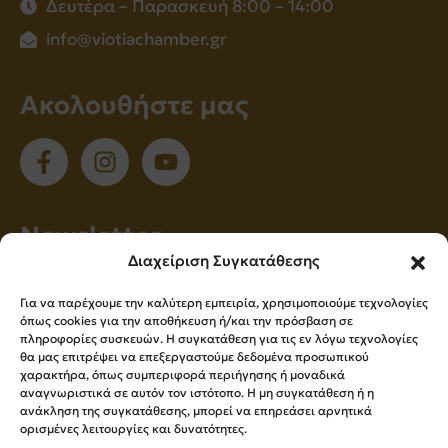
Δευτέρα – Παρασκευή 8:00 – 14:00
info@viotiachamber.gr
Ακολουθήστε μας
Νewsletter
Διαχείριση Συγκατάθεσης
Εγγραφείτε στο newsletter μας για να
Για να παρέχουμε την καλύτερη εμπειρία, χρησιμοποιούμε τεχνολογίες
ενημερώνεστε πρώτοι για όλα τα νέα μας!
όπως cookies για την αποθήκευση ή/και την πρόσβαση σε
πληροφορίες συσκευών. Η συγκατάθεση για τις εν λόγω τεχνολογίες
θα μας επιτρέψει να επεξεργαστούμε δεδομένα προσωπικού
χαρακτήρα, όπως συμπεριφορά περιήγησης ή μοναδικά
Εγγραφή
αναγνωριστικά σε αυτόν τον ιστότοπο. Η μη συγκατάθεση ή η
ανάκληση της συγκατάθεσης, μπορεί να επηρεάσει αρνητικά
ορισμένες λειτουργίες και δυνατότητες.