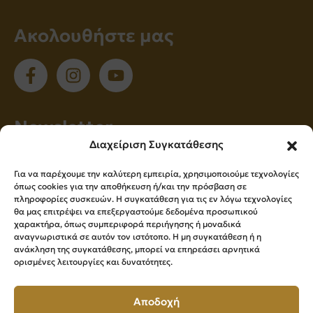
Ακολουθήστε μας
Νewsletter
Διαχείριση Συγκατάθεσης
Εγγραφείτε στο newsletter μας για να
Για να παρέχουμε την καλύτερη εμπειρία, χρησιμοποιούμε τεχνολογίες
ενημερώνεστε πρώτοι για όλα τα νέα μας!
όπως cookies για την αποθήκευση ή/και την πρόσβαση σε
πληροφορίες συσκευών. Η συγκατάθεση για τις εν λόγω τεχνολογίες
θα μας επιτρέψει να επεξεργαστούμε δεδομένα προσωπικού
χαρακτήρα, όπως συμπεριφορά περιήγησης ή μοναδικά
Εγγραφή
αναγνωριστικά σε αυτόν τον ιστότοπο. Η μη συγκατάθεση ή η
ανάκληση της συγκατάθεσης, μπορεί να επηρεάσει αρνητικά
ορισμένες λειτουργίες και δυνατότητες.
Press Kit
Αποδοχή