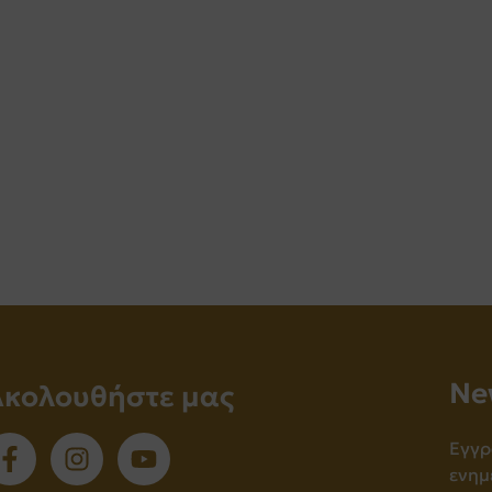
Νe
Ακολουθήστε μας
Εγγρ
ενημ