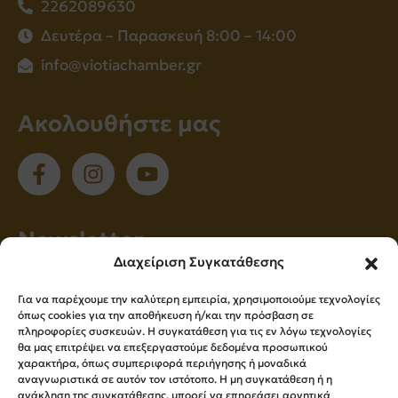
2262089630
Δευτέρα – Παρασκευή 8:00 – 14:00
info@viotiachamber.gr
Ακολουθήστε μας
Νewsletter
Διαχείριση Συγκατάθεσης
Εγγραφείτε στο newsletter μας για να
Για να παρέχουμε την καλύτερη εμπειρία, χρησιμοποιούμε τεχνολογίες
ενημερώνεστε πρώτοι για όλα τα νέα μας!
όπως cookies για την αποθήκευση ή/και την πρόσβαση σε
πληροφορίες συσκευών. Η συγκατάθεση για τις εν λόγω τεχνολογίες
θα μας επιτρέψει να επεξεργαστούμε δεδομένα προσωπικού
χαρακτήρα, όπως συμπεριφορά περιήγησης ή μοναδικά
Εγγραφή
αναγνωριστικά σε αυτόν τον ιστότοπο. Η μη συγκατάθεση ή η
ανάκληση της συγκατάθεσης, μπορεί να επηρεάσει αρνητικά