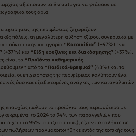
επαρχίας αξιοποιούν το Skroutz για να φτάσουν σε
εωγραφικά τους όρια.
 επιχειρήσεις της περιφέρειας ξεχωρίζουν.
ωτικές πόλεις, τη μεγαλύτερη αύξηση τζίρου, συγκριτικά με
οποιούνται στην κατηγορία
“Κατοικίδια”
(+97%) ενώ
”
(+37%) και
“Είδη κουζίνας και διακόσμησης”
(+37%).
ες είναι τα
“Προϊόντα καθημερινής
λουθούμενη από τα
“Παιδικά-Βρεφικά”
(48%) και τα
ιχεία, οι επιχειρήσεις της περιφέρειας καλύπτουν ένα
ρινές όσο και εξειδικευμένες ανάγκες των καταναλωτών
της επαρχίας πωλούν τα προϊόντα τους περισσότερο σε
συγκεκριμένα, το 2024 το 94% των παραγγελιών που
στοιχεί στο 95% του τζίρου τους), είχαν παραλήπτη σε
 των πωλήσεων πραγματοποιήθηκε εντός της τοπικής τους