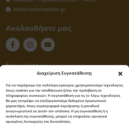
info@viotiachamber.gr
Ακολουθήστε μας
Νewsletter
Διαχείριση Συγκατάθεσης
Εγγραφείτε στο newsletter μας για να
Για να παρέχουμε την καλύτερη εμπειρία, χρησιμοποιούμε τεχνολογίες
ενημερώνεστε πρώτοι για όλα τα νέα μας!
όπως cookies για την αποθήκευση ή/και την πρόσβαση σε
πληροφορίες συσκευών. Η συγκατάθεση για τις εν λόγω τεχνολογίες
θα μας επιτρέψει να επεξεργαστούμε δεδομένα προσωπικού
χαρακτήρα, όπως συμπεριφορά περιήγησης ή μοναδικά
Εγγραφή
αναγνωριστικά σε αυτόν τον ιστότοπο. Η μη συγκατάθεση ή η
ανάκληση της συγκατάθεσης, μπορεί να επηρεάσει αρνητικά
ορισμένες λειτουργίες και δυνατότητες.
Press Kit