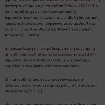
οντότητα, σύμφωνα με το άρθρο 2 του ν. 4308/2014.
Ως «παράβαση των κανόνων εμπορικής
δημοσιότητας» που επιφέρει την επιβολή διοικητικής
κύρωσης (προστίμου), σύμφωνα με το άρθρο 1 περ.
στ’ της υπ’ αριθ. 46982/2025 Κοινής Υπουργικής
Απόφασης, νοείται:
α) η παράλειψη ή η εκπρόθεσμη ή η μη σύννομη ή
μη ορθή υποβολή αίτησης καταχώρισης στο Γ.Ε.ΜΗ.,
σύμφωνα με το ν. 4919/2022 και την ειδικότερη
νομοθεσία που διέπει κάθε εταιρικό τύπο,
β) η μη ορθή τήρηση των κανόνων κατά την
ηλεκτρονική σύσταση εταιρίας μέσω της Υπηρεσίας
Μιας Στάσης (Υ.Μ.Σ.),
γ) η μη τήρηση των κανόνων αυτόματης δέσμευσης