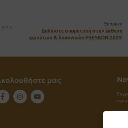
Επόμενο
Δηλώστε συμμετοχή στην έκθεση
φρούτων & λαχανικών FRESKON 2025!
Νe
Ακολουθήστε μας
Εγγρ
ενημ