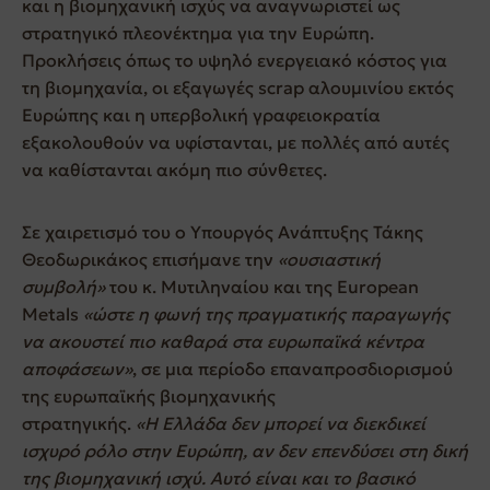
και η βιομηχανική ισχύς να αναγνωριστεί ως
στρατηγικό πλεονέκτημα για την Ευρώπη.
Προκλήσεις όπως το υψηλό ενεργειακό κόστος για
τη βιομηχανία, οι εξαγωγές scrap αλουμινίου εκτός
Ευρώπης και η υπερβολική γραφειοκρατία
εξακολουθούν να υφίστανται, με πολλές από αυτές
να καθίστανται ακόμη πιο σύνθετες.
Σε χαιρετισμό του ο Υπουργός Ανάπτυξης Τάκης
Θεοδωρικάκος επισήμανε την
«ουσιαστική
συμβολή»
του κ. Μυτιληναίου και της European
Metals
«ώστε η φωνή της πραγματικής παραγωγής
να ακουστεί πιο καθαρά στα ευρωπαϊκά κέντρα
αποφάσεων»
, σε μια περίοδο επαναπροσδιορισμού
της ευρωπαϊκής βιομηχανικής
στρατηγικής.
«
H
Ελλάδα δεν μπορεί να διεκδικεί
ισχυρό ρόλο στην Ευρώπη, αν δεν επενδύσει στη δική
της βιομηχανική ισχύ. Αυτό είναι και το βασικό