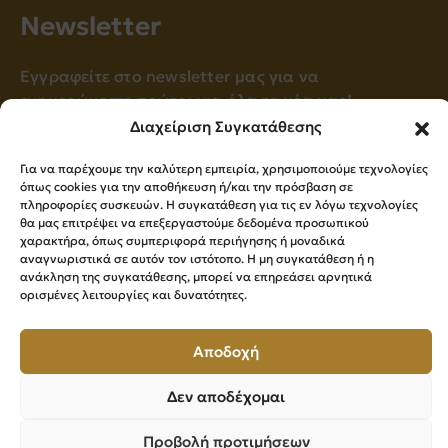
Νewsletter
Εγγραφείτε στο newsletter μας για να
ενημερώνεστε πρώτοι για όλα τα νέα μας!
Διαχείριση Συγκατάθεσης
Για να παρέχουμε την καλύτερη εμπειρία, χρησιμοποιούμε τεχνολογίες
Εγγραφή
όπως cookies για την αποθήκευση ή/και την πρόσβαση σε
πληροφορίες συσκευών. Η συγκατάθεση για τις εν λόγω τεχνολογίες
θα μας επιτρέψει να επεξεργαστούμε δεδομένα προσωπικού
Press Kit
χαρακτήρα, όπως συμπεριφορά περιήγησης ή μοναδικά
αναγνωριστικά σε αυτόν τον ιστότοπο. Η μη συγκατάθεση ή η
ανάκληση της συγκατάθεσης, μπορεί να επηρεάσει αρνητικά
ορισμένες λειτουργίες και δυνατότητες.
Επιμελητήριο Βοιωτίας ©
2026
All Rights Reserved
Αποδοχή
Powered by
Knowledge A.E.
Δεν αποδέχομαι
Προβολή προτιμήσεων