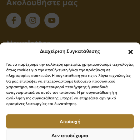
Ακολουθήστε μας
Νewsletter
Διαχείριση Συγκατάθεσης
Εγγραφείτε στο newsletter μας για να
Για να παρέχουμε την καλύτερη εμπειρία, χρησιμοποιούμε τεχνολογίες
ενημερώνεστε πρώτοι για όλα τα νέα μας!
όπως cookies για την αποθήκευση ή/και την πρόσβαση σε
πληροφορίες συσκευών. Η συγκατάθεση για τις εν λόγω τεχνολογίες
θα μας επιτρέψει να επεξεργαστούμε δεδομένα προσωπικού
χαρακτήρα, όπως συμπεριφορά περιήγησης ή μοναδικά
Εγγραφή
αναγνωριστικά σε αυτόν τον ιστότοπο. Η μη συγκατάθεση ή η
ανάκληση της συγκατάθεσης, μπορεί να επηρεάσει αρνητικά
ορισμένες λειτουργίες και δυνατότητες.
Press Kit
Αποδοχή
Δεν αποδέχομαι