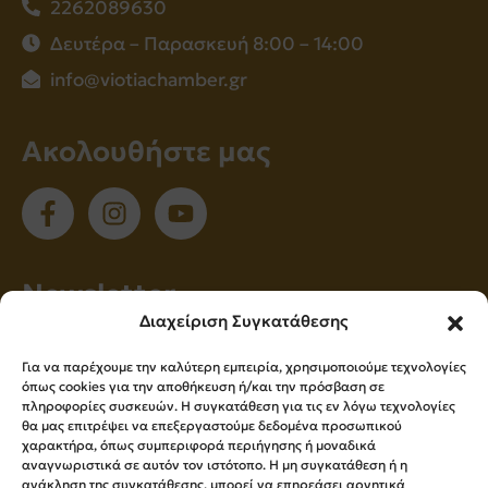
2262089630
Δευτέρα – Παρασκευή 8:00 – 14:00
info@viotiachamber.gr
Ακολουθήστε μας
Νewsletter
Διαχείριση Συγκατάθεσης
Εγγραφείτε στο newsletter μας για να
Για να παρέχουμε την καλύτερη εμπειρία, χρησιμοποιούμε τεχνολογίες
ενημερώνεστε πρώτοι για όλα τα νέα μας!
όπως cookies για την αποθήκευση ή/και την πρόσβαση σε
πληροφορίες συσκευών. Η συγκατάθεση για τις εν λόγω τεχνολογίες
θα μας επιτρέψει να επεξεργαστούμε δεδομένα προσωπικού
χαρακτήρα, όπως συμπεριφορά περιήγησης ή μοναδικά
Εγγραφή
αναγνωριστικά σε αυτόν τον ιστότοπο. Η μη συγκατάθεση ή η
ανάκληση της συγκατάθεσης, μπορεί να επηρεάσει αρνητικά