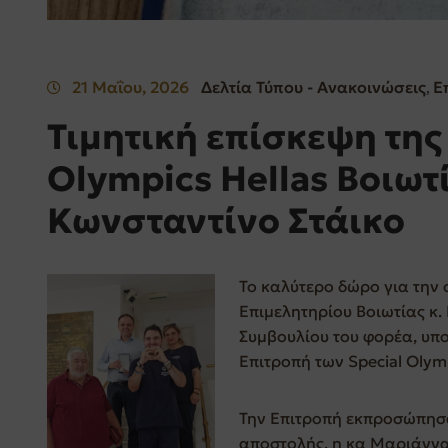
21 Μαΐου, 2026
Δελτία Τύπου - Ανακοινώσεις
Ε
‚
Τιμητική επίσκεψη της
Olympics Hellas Βοιωτ
Κωνσταντίνο Στάικο
Το καλύτερο δώρο για την
Επιμελητηρίου Βοιωτίας κ.
Συμβουλίου του φορέα, υπο
Επιτροπή των Special Olymp
Την Επιτροπή εκπροσώπησα
αποστολής, η κα Μαριάννα 