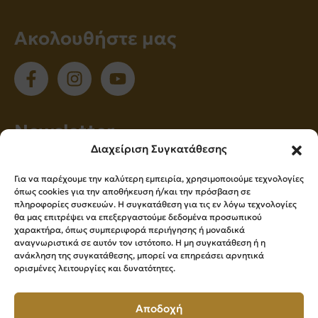
Ακολουθήστε μας
Νewsletter
Διαχείριση Συγκατάθεσης
Εγγραφείτε στο newsletter μας για να
Για να παρέχουμε την καλύτερη εμπειρία, χρησιμοποιούμε τεχνολογίες
ενημερώνεστε πρώτοι για όλα τα νέα μας!
όπως cookies για την αποθήκευση ή/και την πρόσβαση σε
πληροφορίες συσκευών. Η συγκατάθεση για τις εν λόγω τεχνολογίες
θα μας επιτρέψει να επεξεργαστούμε δεδομένα προσωπικού
χαρακτήρα, όπως συμπεριφορά περιήγησης ή μοναδικά
Εγγραφή
αναγνωριστικά σε αυτόν τον ιστότοπο. Η μη συγκατάθεση ή η
ανάκληση της συγκατάθεσης, μπορεί να επηρεάσει αρνητικά
ορισμένες λειτουργίες και δυνατότητες.
Press Kit
Αποδοχή