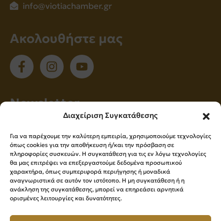
info@viotiachamber.gr
Ακολουθήστε μας
Νewsletter
Διαχείριση Συγκατάθεσης
Εγγραφείτε στο newsletter μας για να
Για να παρέχουμε την καλύτερη εμπειρία, χρησιμοποιούμε τεχνολογίες
ενημερώνεστε πρώτοι για όλα τα νέα μας!
όπως cookies για την αποθήκευση ή/και την πρόσβαση σε
πληροφορίες συσκευών. Η συγκατάθεση για τις εν λόγω τεχνολογίες
θα μας επιτρέψει να επεξεργαστούμε δεδομένα προσωπικού
χαρακτήρα, όπως συμπεριφορά περιήγησης ή μοναδικά
Εγγραφή
αναγνωριστικά σε αυτόν τον ιστότοπο. Η μη συγκατάθεση ή η
ανάκληση της συγκατάθεσης, μπορεί να επηρεάσει αρνητικά
ορισμένες λειτουργίες και δυνατότητες.
Press Kit