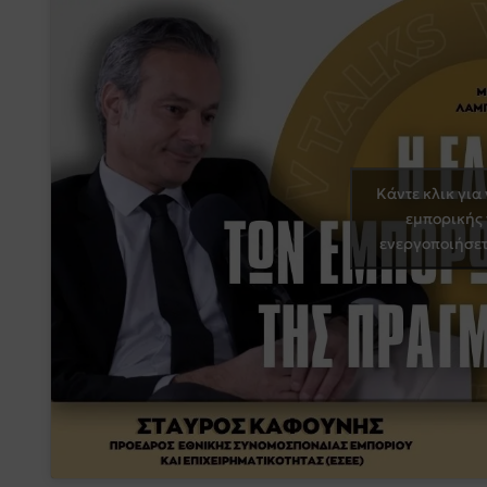
Κάντε κλικ για
εμπορικής
ενεργοποιήσετ