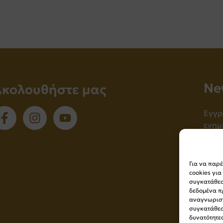
Νe
Ακολουθήστε μας
Εγγρ
ενημ
Για να παρ
cookies γι
συγκατάθεση
δεδομένα π
αναγνωριστ
συγκατάθεσ
δυνατότητες