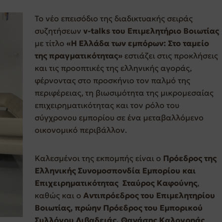
Το νέο επεισόδιο της διαδικτυακής σειράς
συζητήσεων
v-talks του
Επιμελητήριο Βοιωτίας
με τίτλο
«Η Ελλάδα των εμπόρων: Στο ταμείο
της πραγματικότητας»
εστιάζει στις προκλήσεις
και τις προοπτικές της ελληνικής αγοράς,
φέρνοντας στο προσκήνιο τον παλμό της
περιφέρειας, τη βιωσιμότητα της μικρομεσαίας
επιχειρηματικότητας και τον ρόλο του
σύγχρονου εμπορίου σε ένα μεταβαλλόμενο
οικονομικό περιβάλλον.
Καλεσμένοι της εκπομπής είναι ο
Πρόεδρος της
Ελληνικής Συνομοσπονδία Εμπορίου και
Επιχειρηματικότητας
Σταύρος Καφούνης
,
καθώς και ο
Αντιπρόεδρος του Επιμελητηρίου
Βοιωτίας, πρώην Πρόεδρος του Εμπορικού
Συλλόγου Λιβαδειάς,
Θανάσης Καλογρηάς
.