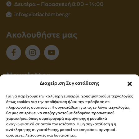
Δευτέρα – Παρασκευή 8:00 – 14:00
info@viotiachamber.gr
Ακολουθήστε μας
Νewsletter
Διαχείριση Συγκατάθεσης
Εγγραφείτε στο newsletter μας για να
Για να παρέχουμε την καλύτερη εμπειρία, χρησιμοποιούμε τεχνολογίες
ενημερώνεστε πρώτοι για όλα τα νέα μας!
όπως cookies για την αποθήκευση ή/και την πρόσβαση σε
πληροφορίες συσκευών. Η συγκατάθεση για τις εν λόγω τεχνολογίες
θα μας επιτρέψει να επεξεργαστούμε δεδομένα προσωπικού
χαρακτήρα, όπως συμπεριφορά περιήγησης ή μοναδικά
Εγγραφή
αναγνωριστικά σε αυτόν τον ιστότοπο. Η μη συγκατάθεση ή η
ανάκληση της συγκατάθεσης, μπορεί να επηρεάσει αρνητικά
ορισμένες λειτουργίες και δυνατότητες.