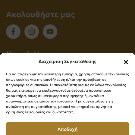
Ακολουθήστε μας
Νewsletter
Διαχείριση Συγκατάθεσης
Εγγραφείτε στο newsletter μας για να
Για να παρέχουμε την καλύτερη εμπειρία, χρησιμοποιούμε τεχνολογίες
ενημερώνεστε πρώτοι για όλα τα νέα μας!
όπως cookies για την αποθήκευση ή/και την πρόσβαση σε
πληροφορίες συσκευών. Η συγκατάθεση για τις εν λόγω τεχνολογίες
θα μας επιτρέψει να επεξεργαστούμε δεδομένα προσωπικού
χαρακτήρα, όπως συμπεριφορά περιήγησης ή μοναδικά
Εγγραφή
αναγνωριστικά σε αυτόν τον ιστότοπο. Η μη συγκατάθεση ή η
ανάκληση της συγκατάθεσης, μπορεί να επηρεάσει αρνητικά
ορισμένες λειτουργίες και δυνατότητες.
Press Kit
Αποδοχή