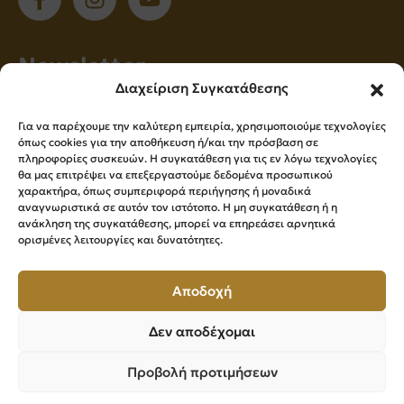
Νewsletter
Διαχείριση Συγκατάθεσης
Εγγραφείτε στο newsletter μας για να
Για να παρέχουμε την καλύτερη εμπειρία, χρησιμοποιούμε τεχνολογίες
ενημερώνεστε πρώτοι για όλα τα νέα μας!
όπως cookies για την αποθήκευση ή/και την πρόσβαση σε
πληροφορίες συσκευών. Η συγκατάθεση για τις εν λόγω τεχνολογίες
θα μας επιτρέψει να επεξεργαστούμε δεδομένα προσωπικού
χαρακτήρα, όπως συμπεριφορά περιήγησης ή μοναδικά
Εγγραφή
αναγνωριστικά σε αυτόν τον ιστότοπο. Η μη συγκατάθεση ή η
ανάκληση της συγκατάθεσης, μπορεί να επηρεάσει αρνητικά
ορισμένες λειτουργίες και δυνατότητες.
Press Kit
Αποδοχή
Δεν αποδέχομαι
Επιμελητήριο Βοιωτίας ©
2026
All Rights Reserved
Προβολή προτιμήσεων
Powered by
Knowledge A.E.