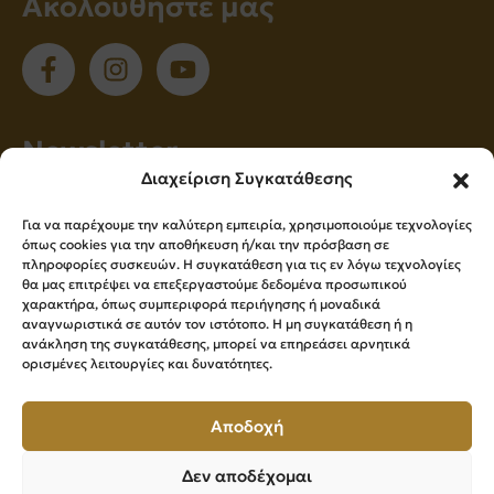
Ακολουθήστε μας
Νewsletter
Διαχείριση Συγκατάθεσης
Εγγραφείτε στο newsletter μας για να
Για να παρέχουμε την καλύτερη εμπειρία, χρησιμοποιούμε τεχνολογίες
ενημερώνεστε πρώτοι για όλα τα νέα μας!
όπως cookies για την αποθήκευση ή/και την πρόσβαση σε
πληροφορίες συσκευών. Η συγκατάθεση για τις εν λόγω τεχνολογίες
θα μας επιτρέψει να επεξεργαστούμε δεδομένα προσωπικού
χαρακτήρα, όπως συμπεριφορά περιήγησης ή μοναδικά
Εγγραφή
αναγνωριστικά σε αυτόν τον ιστότοπο. Η μη συγκατάθεση ή η
ανάκληση της συγκατάθεσης, μπορεί να επηρεάσει αρνητικά
ορισμένες λειτουργίες και δυνατότητες.
Press Kit
Αποδοχή
Δεν αποδέχομαι