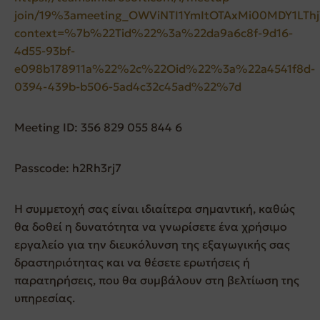
join/19%3ameeting_OWViNTI1YmItOTAxMi00MDY1LTh
context=%7b%22Tid%22%3a%22da9a6c8f-9d16-
4d55-93bf-
e098b178911a%22%2c%22Oid%22%3a%22a4541f8d-
0394-439b-b506-5ad4c32c45ad%22%7d
Meeting ID: 356 829 055 844 6
Passcode: h2Rh3rj7
Η συμμετοχή σας είναι ιδιαίτερα σημαντική, καθώς
θα δοθεί η δυνατότητα να γνωρίσετε ένα χρήσιμο
εργαλείο για την διευκόλυνση της εξαγωγικής σας
δραστηριότητας και να θέσετε ερωτήσεις ή
παρατηρήσεις, που θα συμβάλουν στη βελτίωση της
υπηρεσίας.