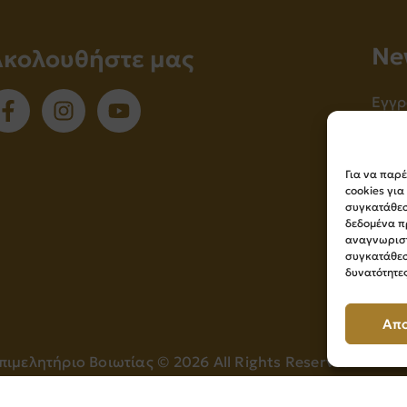
Νe
Ακολουθήστε μας
Εγγρ
ενημ
Για να παρ
cookies γι
συγκατάθεση
δεδομένα π
αναγνωριστ
συγκατάθεσ
δυνατότητες
Απ
πιμελητήριο Βοιωτίας ©
2026
All Rights Reserved
Powered by
Knowledge A.E.