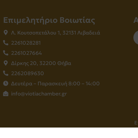
Επιμελητήριο Βοιωτίας
Λ. Κουτσοπετάλου 1, 32131 Λιβαδειά
2261028281
2261027664
Δίρκης 20, 32200 Θήβα
2262089630
Δευτέρα – Παρασκευή 8:00 – 14:00
info@viotiachamber.gr
Ε