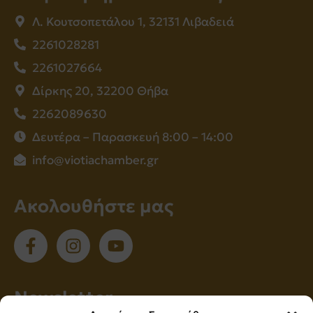
Λ. Κουτσοπετάλου 1, 32131 Λιβαδειά
2261028281
2261027664
Δίρκης 20, 32200 Θήβα
2262089630
Δευτέρα – Παρασκευή 8:00 – 14:00
info@viotiachamber.gr
Ακολουθήστε μας
Νewsletter