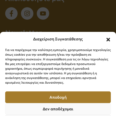
Νewsletter
Διαχείριση Συγκατάθεσης
Εγγραφείτε στο newsletter μας για να
Για να παρέχουμε την καλύτερη εμπειρία, χρησιμοποιούμε τεχνολογίες
ενημερώνεστε πρώτοι για όλα τα νέα μας!
όπως cookies για την αποθήκευση ή/και την πρόσβαση σε
πληροφορίες συσκευών. Η συγκατάθεση για τις εν λόγω τεχνολογίες
θα μας επιτρέψει να επεξεργαστούμε δεδομένα προσωπικού
χαρακτήρα, όπως συμπεριφορά περιήγησης ή μοναδικά
Εγγραφή
αναγνωριστικά σε αυτόν τον ιστότοπο. Η μη συγκατάθεση ή η
ανάκληση της συγκατάθεσης, μπορεί να επηρεάσει αρνητικά
ορισμένες λειτουργίες και δυνατότητες.
Press Kit
Αποδοχή
Δεν αποδέχομαι
Επιμελητήριο Βοιωτίας ©
2026
All Rights Reserved