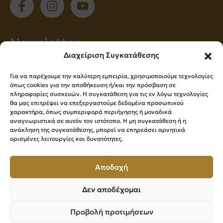
Νewsletter
Διαχείριση Συγκατάθεσης
Εγγραφείτε στο newsletter μας για να
Για να παρέχουμε την καλύτερη εμπειρία, χρησιμοποιούμε τεχνολογίες
ενημερώνεστε πρώτοι για όλα τα νέα μας!
όπως cookies για την αποθήκευση ή/και την πρόσβαση σε
πληροφορίες συσκευών. Η συγκατάθεση για τις εν λόγω τεχνολογίες
θα μας επιτρέψει να επεξεργαστούμε δεδομένα προσωπικού
χαρακτήρα, όπως συμπεριφορά περιήγησης ή μοναδικά
Εγγραφή
αναγνωριστικά σε αυτόν τον ιστότοπο. Η μη συγκατάθεση ή η
ανάκληση της συγκατάθεσης, μπορεί να επηρεάσει αρνητικά
ορισμένες λειτουργίες και δυνατότητες.
Press Kit
Αποδοχή
Δεν αποδέχομαι
Επιμελητήριο Βοιωτίας ©
2026
All Rights Reserved
Προβολή προτιμήσεων
Powered by
Knowledge A.E.