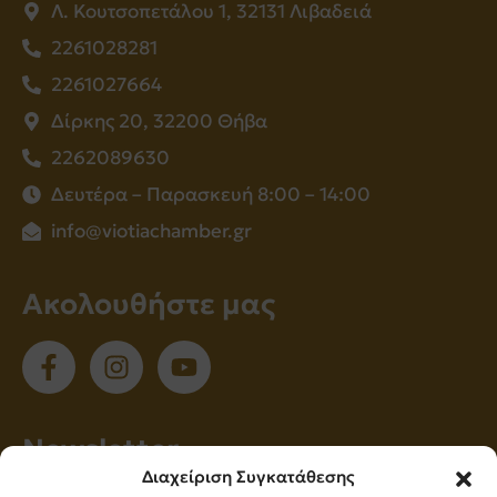
Λ. Κουτσοπετάλου 1, 32131 Λιβαδειά
2261028281
2261027664
Δίρκης 20, 32200 Θήβα
2262089630
Δευτέρα – Παρασκευή 8:00 – 14:00
info@viotiachamber.gr
Ακολουθήστε μας
Νewsletter
Διαχείριση Συγκατάθεσης