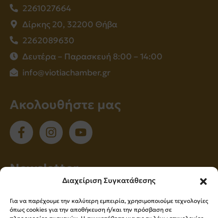
2261027664
Δίρκης 20, 32200 Θήβα
2262089630
Δευτέρα – Παρασκευή 8:00 – 14:00
info@viotiachamber.gr
Ακολουθήστε μας
Νewsletter
Διαχείριση Συγκατάθεσης
Εγγραφείτε στο newsletter μας για να
Για να παρέχουμε την καλύτερη εμπειρία, χρησιμοποιούμε τεχνολογίες
ενημερώνεστε πρώτοι για όλα τα νέα μας!
όπως cookies για την αποθήκευση ή/και την πρόσβαση σε